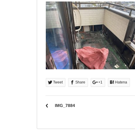
Tweet
Share
+1
Hatena
IMG_7884