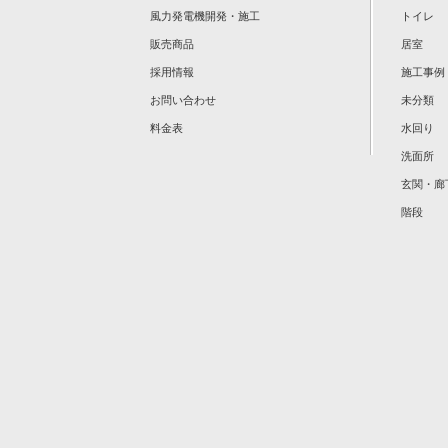
風力発電機開発・施工
トイレ
販売商品
居室
採用情報
施工事例
お問い合わせ
未分類
料金表
水回り
洗面所
玄関・廊
階段