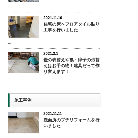
...
2021.11.10
住宅の床へフロアタイル貼り
工事を行いました
...
2021.3.1
畳の表替えや襖・障子の張替
えはお手の物！建具だって作
り変えます！
...
施工事例
2021.11.11
洗面所のプチリフォームを行
いました