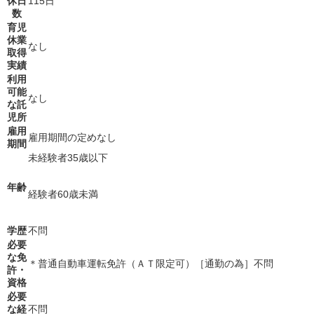
休日
115日
数
育児
休業
なし
取得
実績
利用
可能
なし
な託
児所
雇用
雇用期間の定めなし
期間
未経験者35歳以下
年齢
経験者60歳未満
学歴
不問
必要
な免
＊普通自動車運転免許（ＡＴ限定可）［通勤の為］不問
許・
資格
必要
な経
不問