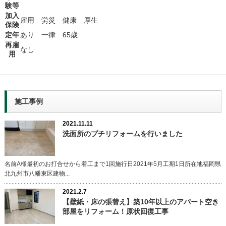
験等
加入
雇用 労災 健康 厚生
保険
定年
あり 一律 65歳
再雇
なし
用
施工事例
2021.11.11
洗面所のプチリフォームを行いました
名前A様最初のお打合せから着工まで1回施行日2021年5月工期1日所在地福岡県
北九州市八幡東区建物...
2021.2.7
【壁紙・床の張替え】築10年以上のアパート空き
部屋をリフォーム！原状回復工事