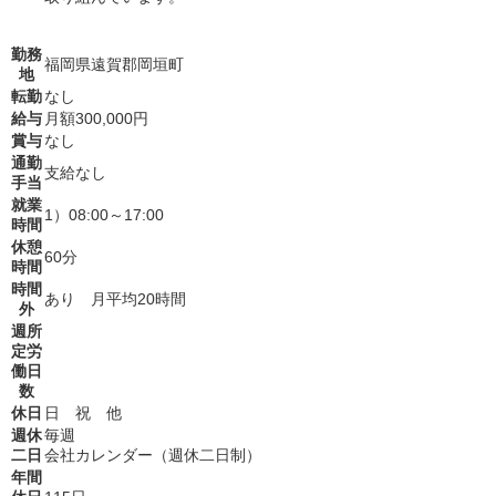
勤務
福岡県遠賀郡岡垣町
地
転勤
なし
給与
月額300,000円
賞与
なし
通勤
支給なし
手当
就業
1）08:00～17:00
時間
休憩
60分
時間
時間
あり 月平均20時間
外
週所
定労
働日
数
休日
日 祝 他
週休
毎週
二日
会社カレンダー（週休二日制）
年間