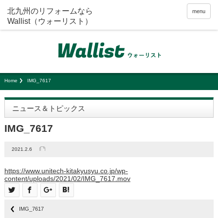
menu
Home
IMG_7617
ニュース＆トピックス
IMG_7617
2021.2.6
https://www.unitech-kitakyusyu.co.jp/wp-
content/uploads/2021/02/IMG_7617.mov
IMG_7617