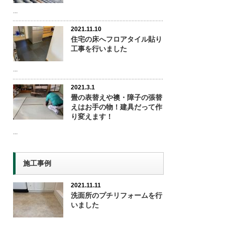
...
2021.11.10
住宅の床へフロアタイル貼り
工事を行いました
...
2021.3.1
畳の表替えや襖・障子の張替
えはお手の物！建具だって作
り変えます！
...
施工事例
2021.11.11
洗面所のプチリフォームを行
いました