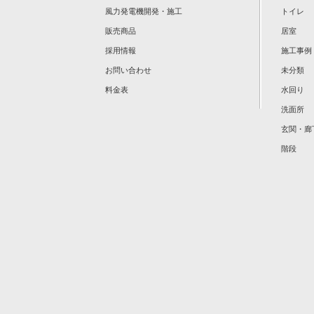
風力発電機開発・施工
トイレ
販売商品
居室
採用情報
施工事例
お問い合わせ
未分類
料金表
水回り
洗面所
玄関・廊
階段