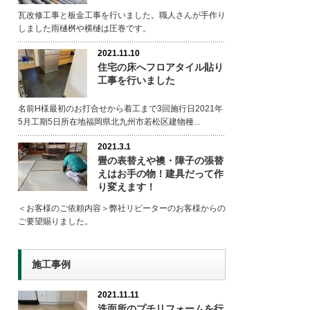
瓦改修工事と板金工事を行いました。職人さんが手作り
しました雨樋桝や横樋は圧巻です。
2021.11.10
住宅の床へフロアタイル貼り
工事を行いました
名前H様最初のお打合せから着工まで3回施行日2021年
5月工期5日所在地福岡県北九州市若松区建物種...
2021.3.1
畳の表替えや襖・障子の張替
えはお手の物！建具だって作
り変えます！
＜お客様のご依頼内容＞弊社リピーターのお客様からの
ご要望賜りました。
施工事例
2021.11.11
洗面所のプチリフォームを行