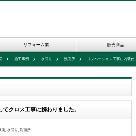
リフォーム業
販売商品
室
施工事例
水回り
洗面所
リノベーション工事に内装仕
してクロス工事に携わりました。
事例
,
水回り
,
洗面所