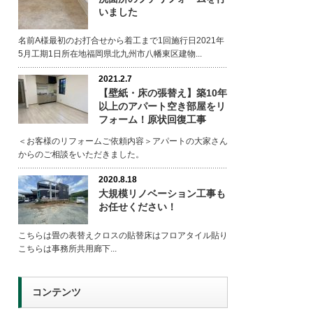
いました
名前A様最初のお打合せから着工まで1回施行日2021年
5月工期1日所在地福岡県北九州市八幡東区建物...
2021.2.7
【壁紙・床の張替え】築10年
以上のアパート空き部屋をリ
フォーム！原状回復工事
＜お客様のリフォームご依頼内容＞アパートの大家さん
からのご相談をいただきました。
2020.8.18
大規模リノベーション工事も
お任せください！
こちらは畳の表替えクロスの貼替床はフロアタイル貼り
こちらは事務所共用廊下...
コンテンツ