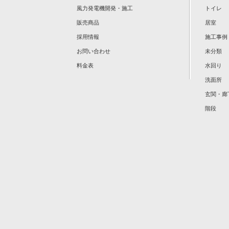
風力発電機開発・施工
トイレ
販売商品
居室
採用情報
施工事例
お問い合わせ
未分類
料金表
水回り
洗面所
玄関・廊
階段