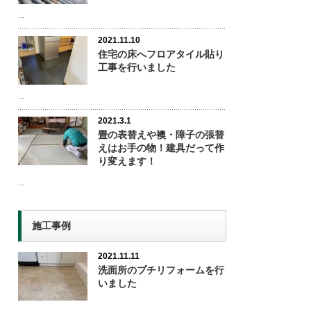
...
2021.11.10
住宅の床へフロアタイル貼り
工事を行いました
...
2021.3.1
畳の表替えや襖・障子の張替
えはお手の物！建具だって作
り変えます！
...
施工事例
2021.11.11
洗面所のプチリフォームを行
いました